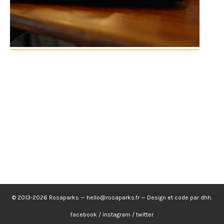
© 2013-2026 Rosaparks —
hello@rosaparks.fr
— Design et code par
dhh
.
facebook
/
instagram
/
twitter